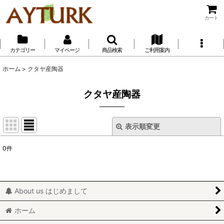
カート
カテゴリー
マイページ
商品検索
ご利用案内
ホーム
>
クタヤ産陶器
クタヤ産陶器
表示順変更
閉じる
0
件
表示数
:
並び順
:
About us はじめまして
絞り込む
ホーム