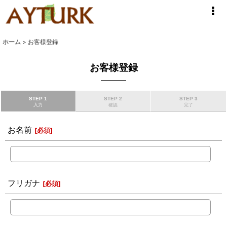
ホーム
>
お客様登録
お客様登録
STEP 1
STEP 2
STEP 3
入力
確認
完了
お名前
[
必須
]
フリガナ
[
必須
]