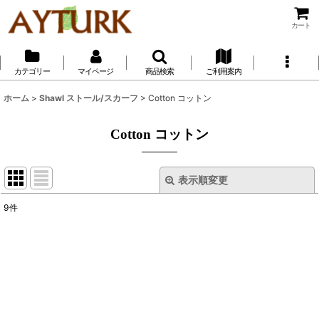
カート
カテゴリー
マイページ
商品検索
ご利用案内
ホーム
>
Shawl ストール/スカーフ
>
Cotton コットン
Cotton コットン
表示順変更
閉じる
9
件
表示数
:
並び順
:
絞り込む