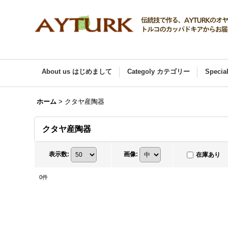
About us はじめまして
Categoly カテゴリー
Speci
ホーム
>
クタヤ産陶器
クタヤ産陶器
表示数
:
画像
:
在庫あり
0
件