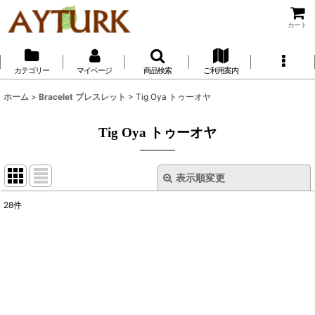
カート
カテゴリー
マイページ
商品検索
ご利用案内
ホーム
>
Bracelet ブレスレット
>
Tig Oya トゥーオヤ
Tig Oya トゥーオヤ
表示順変更
閉じる
28
件
表示数
:
並び順
:
絞り込む