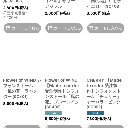
ル
ィバル」サワー・
「風の花」ミモザ
[
SL003
]
アップル
イエロー
[
SC403
]
2,800
円
(税込)
希望小売価格
:
2,800
円
(税込)
8,500
円
(税込)
4,200
円
カートに入れる
カートに入れる
カートに入れる
Flower of WIND シ
Flower of WIND
CHERRY 【Made
フォンストール
【Made to order
to order 受注製
「風の花」ラベン
受注制作】シフォ
作】シフォンスト
ダー
ンストール「風の
ール「チェリー」
[
SC401
]
花」ブルーレイク
オーロラ・ピンク
8,500
円
(税込)
[
SC402
]
[
SC052
]
8,500
円
(税込)
7,800
円
(税込)