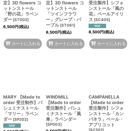
定】3D flowers コ
定】3D flowers コ
受注製作】シフォ
ットンストール
ットンストール
ンストール「風の
「野の花」ラベン
「ツインフラワ
花」ペールアイリ
ダー
ー」グレープ・パ
ス
[
ST002
]
[
SC405
]
ープル
[
ST061
]
6,500
円
(税込)
8,500
円
(税込)
6,500
円
(税込)
カートに入れる
カートに入れる
カートに入れる
MARY 【Made to
WINDMILL
CAMPANELLA
order 受注制作】パ
【Made to order
【Made to order
シュミナストール
受注製作】パシュ
受注製作】シフォ
「マリー」ラベン
ミナストール「風
ンストール「カン
ダー
車」ラベンダー
パネラ」ペール・
[
SP202
]
[
SP003
]
アプリコット
[
SC501
]
9,500
円
(税込)