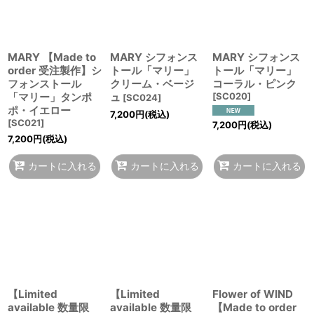
MARY 【Made to
MARY シフォンス
MARY シフォンス
order 受注製作】シ
トール「マリー」
トール「マリー」
フォンストール
クリーム・ベージ
コーラル・ピンク
「マリー」タンポ
ュ
[
SC020
]
[
SC024
]
ポ・イエロー
7,200
円
(税込)
[
SC021
]
7,200
円
(税込)
7,200
円
(税込)
カートに入れる
カートに入れる
カートに入れる
【Limited
【Limited
Flower of WIND
available 数量限
available 数量限
【Made to order