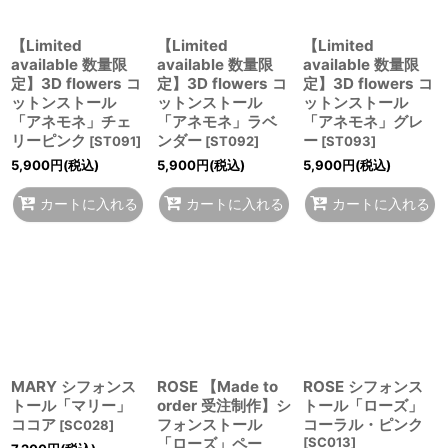
【Limited
【Limited
【Limited
available 数量限
available 数量限
available 数量限
定】3D flowers コ
定】3D flowers コ
定】3D flowers コ
ットンストール
ットンストール
ットンストール
「アネモネ」チェ
「アネモネ」ラベ
「アネモネ」グレ
リーピンク
ンダー
ー
[
ST091
]
[
ST092
]
[
ST093
]
5,900
円
(税込)
5,900
円
(税込)
5,900
円
(税込)
カートに入れる
カートに入れる
カートに入れる
MARY シフォンス
ROSE 【Made to
ROSE シフォンス
トール「マリー」
order 受注制作】シ
トール「ローズ」
ココア
フォンストール
コーラル・ピンク
[
SC028
]
「ローズ」ペー
[
SC013
]