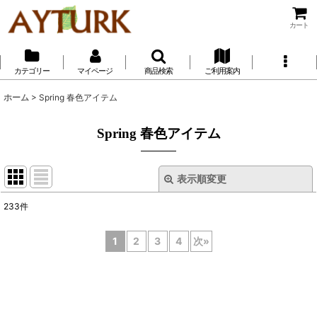
カート
カテゴリー
マイページ
商品検索
ご利用案内
ホーム
>
Spring 春色アイテム
Spring 春色アイテム
表示順変更
閉じる
233
件
表示数
:
1
2
3
4
次
»
並び順
:
絞り込む