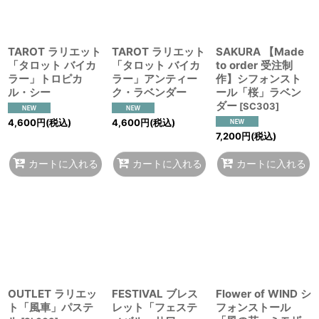
TAROT ラリエット
TAROT ラリエット
SAKURA 【Made
「タロット バイカ
「タロット バイカ
to order 受注制
ラー」トロピカ
ラー」アンティー
作】シフォンスト
ル・シー
ク・ラベンダー
ール「桜」ラベン
ダー
[
SC303
]
4,600
円
(税込)
4,600
円
(税込)
7,200
円
(税込)
カートに入れる
カートに入れる
カートに入れる
OUTLET ラリエッ
FESTIVAL ブレス
Flower of WIND シ
ト「風車」パステ
レット「フェステ
フォンストール