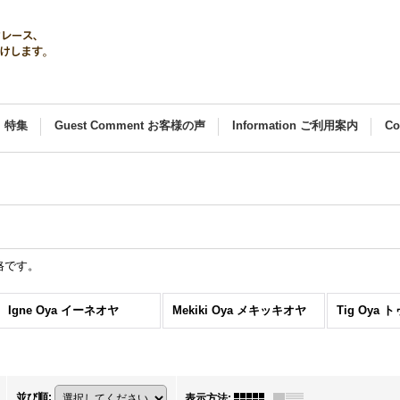
al 特集
Guest Comment お客様の声
Information ご利用案内
C
格です。
Igne Oya イーネオヤ
Mekiki Oya メキッキオヤ
Tig Oya
並び順
:
表示方法
: