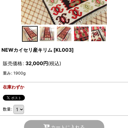
NEWカイセリ産キリム
[
KL003
]
販売価格
:
32,000
円
(税込)
重み
:
1900g
在庫わずか
数量
:
カートに入れる