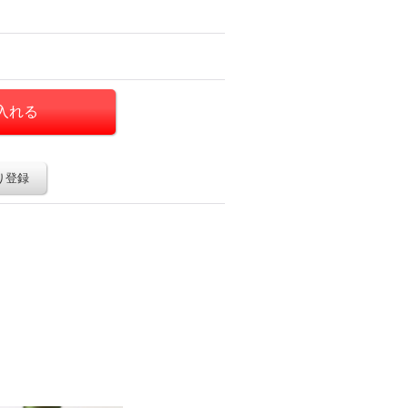
り登録
。
、