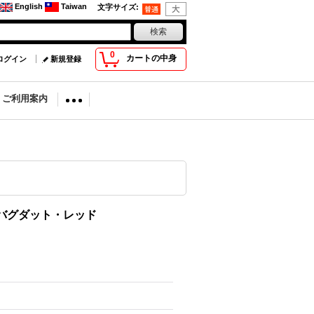
English
Taiwan
文字サイズ
:
0
カートの中身
ログイン
新規登録
ion ご利用案内
」バグダット・レッド