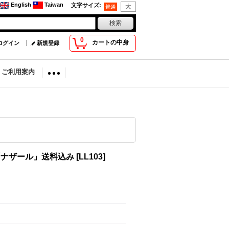
English
Taiwan
文字サイズ
:
0
カートの中身
ログイン
新規登録
ion ご利用案内
「ナザール」送料込み
[
LL103
]