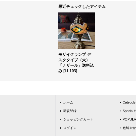
最近チェックしたアイテム
モザイクランプ デ
スクタイプ（大）
「ナザール」送料込
み
[
LL103
]
ホーム
Catego
新規登録
Special
ショッピングカート
POPU
ログイン
色鮮やか