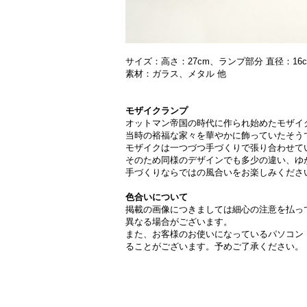
サイズ：
高さ：27cm、ランプ部分 直径：16
素材：
ガラス、メタル 他
モザイクランプ
オットマン帝国の時代に作られ始めたモザイ
当時の裕福な家々を華やかに飾っていたそう
モザイクは一つづつ手づくりで張り合わせて
そのため同様のデザインでも多少の違い、ゆ
手づくりならではの風合いをお楽しみくださ
色合いについて
掲載の画像につきましては細心の注意を払っ
異なる場合がございます。
また、お客様のお使いになっているパソコン
ることがございます。予めご了承ください。