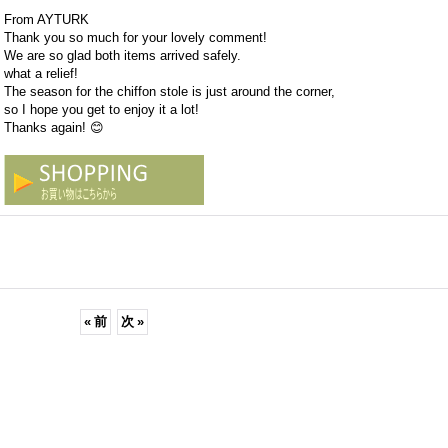
From AYTURK
Thank you so much for your lovely comment!
We are so glad both items arrived safely.
what a relief!
The season for the chiffon stole is just around the corner,
so I hope you get to enjoy it a lot!
Thanks again! 😊
«
前
次
»