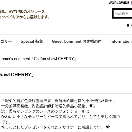
WORLDWIDE
:
カテゴリー
Special 特集
Guest Comment お客様の声
Informat
stomer's comment「Chiffon shawl CHERRY」
 shawl CHERRY」
「輕柔的粉紅色蕾絲雪紡披肩，綴飾著玲瓏可愛的小小櫻桃及珠子，
十分的漂亮精緻。謝謝設計師多贈送的飾品小禮物。💝」
訳：柔らかいピンクのレースのシフォンショールは、
かわいい小さなチェリーとビーズで飾られており、とても美しく精巧
です。
ちょっとしたプレゼントをくれたデザイナーに感謝します。 💝