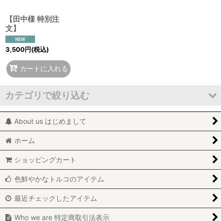
【田中様 特別注
絞り込む
文】
3,500
円
(税込)
カートに入れる
カテゴリで絞り込む
About us はじめまして
Glass code メガネコード (ALL 全商品)
ホーム
Tig Oya トゥーオヤ
ショッピングカート
Igne Oya イーネオヤ
色鮮やかなトルコのアイテム
最近チェックしたアイテム
Who we are 特定商取引法表示